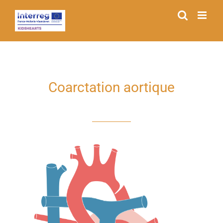
Passer
au
contenu
Coarctation aortique