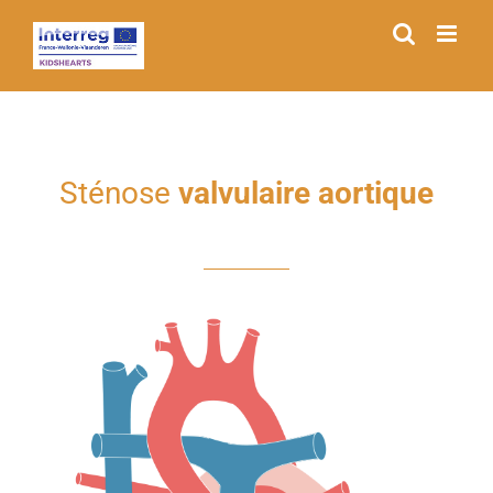
Passer
au
contenu
Sténose
valvulaire aortique