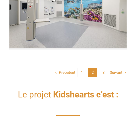
Précédent
1
2
3
Suivant
Le projet
Kidshearts c’est :